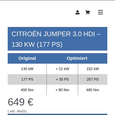
Zum
Inhalt
springen
Toggle
Naviga
Chipt
CITROËN
JUMPER
3.0 HDI –
Leist
Unte
130 KW (177 PS)
B2B
Original
Optimiert
Konta
130 kW
+ 22 kW
152 kW
177 PS
+ 30 PS
207 PS
400 Nm
+ 80 Nm
480 Nm
649
€
( inkl. MwSt)