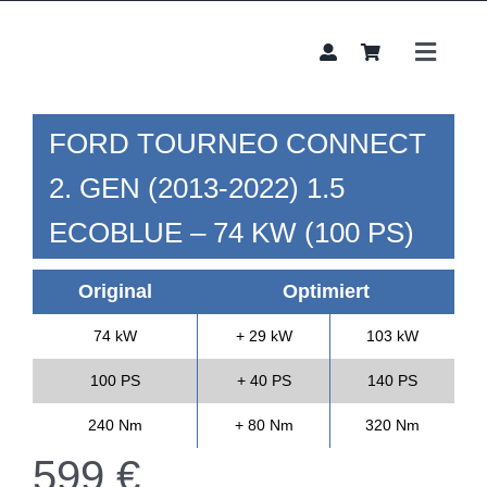
Zum
Inhalt
springen
Toggle
Naviga
Chipt
FORD
TOURNEO CONNECT
Leist
Unte
2. GEN (2013-2022)
1.5
B2B
ECOBLUE – 74 KW (100 PS)
Konta
Original
Optimiert
74 kW
+ 29 kW
103 kW
100 PS
+ 40 PS
140 PS
240 Nm
+ 80 Nm
320 Nm
599
€