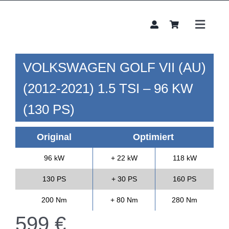
Zum
Inhalt
springen
Toggle
Naviga
Chipt
VOLKSWAGEN
GOLF VII (AU)
Leist
Unte
(2012-2021)
1.5 TSI – 96 KW
B2B
(130 PS)
Konta
Original
Optimiert
96 kW
+ 22 kW
118 kW
130 PS
+ 30 PS
160 PS
200 Nm
+ 80 Nm
280 Nm
599
€